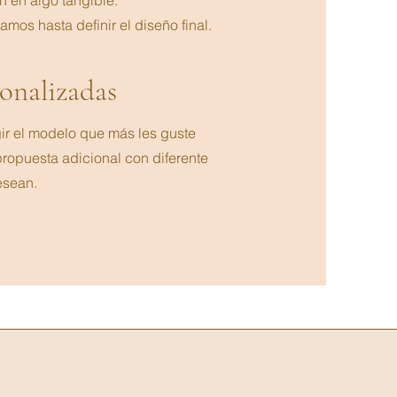
n en algo tangible.
mos hasta definir el diseño final.
sonalizadas
gir el modelo que más les guste
propuesta adicional con diferente
esean.