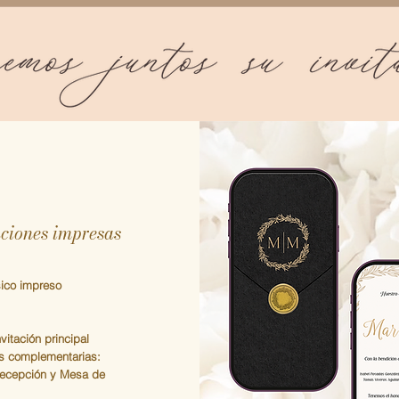
aciones impresas
ico i
mpreso
nvitación principal
tas complementarias:
ecepción y Mesa de