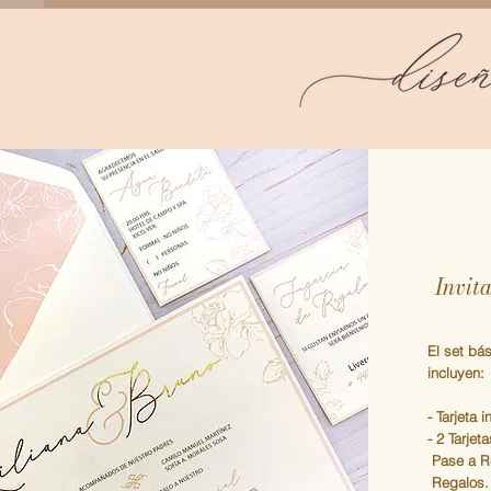
Invit
El set bás
incluyen:
- Tarjeta i
- 2 Tarje
Pase a R
Regalos.